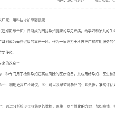
时间：2024-12-27
点击次数：65
仪厂家：用科技守护母婴健康
（妊娠期综合征）日渐成为困扰孕妇健康的常见疾病，给孕妇和胎儿的生
工具则成为母婴健康的重要一环。作为一家致力于科技推广和应用服务的
重要使命。
带来的改变**
为一种专门用于检测孕妇妊高症风险的医疗设备，其应用给孕妇、医生和
发现风险**：利用妊高症检测仪，医生可以及早监测孕妇的生理数据，准确
缓解**：通过分析检测仪收集到的数据，医生可以个性化的方案，帮妇病情，