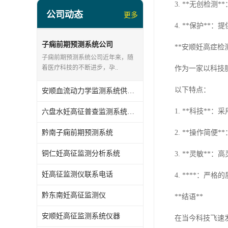
3. **无创检
公司动态
更多
4. **保护*
子痫前期预测系统公司
**安顺妊高症检
子痫前期预测系统公司近年来，随
着医疗科技的不断进步，孕..
作为一家以科技
以下特点：
安顺血流动力学监测系统供应商
1. **科技*
六盘水妊高征普查监测系统公司
黔南子痫前期预测系统
2. **操作简
铜仁妊高征监测分析系统
3. **灵敏*
妊高征监测仪联系电话
4. ****：
黔东南妊高征监测仪
**结语**
安顺妊高征监测系统仪器
在当今科技飞速