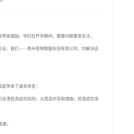
2
命带来威胁。孕妇在怀孕期间，健康问题备受关注，
企业，我们——贵州音特智能科技有限公司，为解决这
家庭带来了诸多改变：
评估妇女患妊高症的风险，从而及时采取措施，妊高症的发
提果。