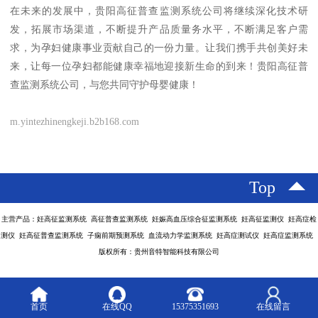
在未来的发展中，贵阳高征普查监测系统公司将继续深化技术研
发，拓展市场渠道，不断提升产品质量务水平，不断满足客户需
求，为孕妇健康事业贡献自己的一份力量。让我们携手共创美好未
来，让每一位孕妇都能健康幸福地迎接新生命的到来！贵阳高征普
查监测系统公司，与您共同守护母婴健康！
m.yintezhinengkeji.b2b168.com
Top
主营产品：妊高征监测系统 高征普查监测系统 妊娠高血压综合征监测系统 妊高征监测仪 妊高症检
测仪 妊高征普查监测系统 子痫前期预测系统 血流动力学监测系统 妊高症测试仪 妊高症监测系统
版权所有：贵州音特智能科技有限公司
首页
在线QQ
15375351693
在线留言