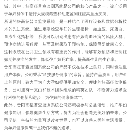
域。其中，妊高征普查监测系统是公司的核心产品之一，被广泛用
于孕妇群体中进行大规模筛查和动态监测妊娠高血压疾病。
所谓的妊高征普查监测系统，是一种结合了医疗设备和数据分析技
术的先进系统。通过定期检查孕妇的生理指标，如血压、尿蛋白、
血液生化指标等，系统可以识别出患有妊娠高血压病的风险人群，
预测病情进展程度，从而及时采取干预措施，保障母婴健康安全。
这种系统在公共卫生领域有着重要的作用，能够有效预防和控制妊
娠期并发症的发生，降低孕产妇死亡率，提高新生儿的生存率。
贵阳高征普查监测系统公司的产品不仅在技术上良好，同时也注重
用户体验。公司秉承“科技服务健康”的宗旨，坚持产品质量，用户至
上的原则，致力于为广大孕妇提供更加安全、便捷的妊高征监测服
务。公司拥有一支由和技术团队组成的精英团队，不断努力追求医
疗科技的创新和进步，为孕妇的健康保驾**。
此外，贵阳高征普查监测系统公司还积极参与公益活动，推广孕妇
健康知识，倡导健康生活方式，努力为社会创造更美好的未来。公
司坚信，科技的力量可以改变世界，也可以改善人类的生活质量，
为孕妇健康保驾**是我们不懈的追求。